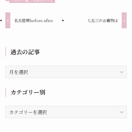
名古屋帯before after
七五三のお着物は
過去の記事
過
去
の
記
カテゴリー別
事
カ
テ
ゴ
リ