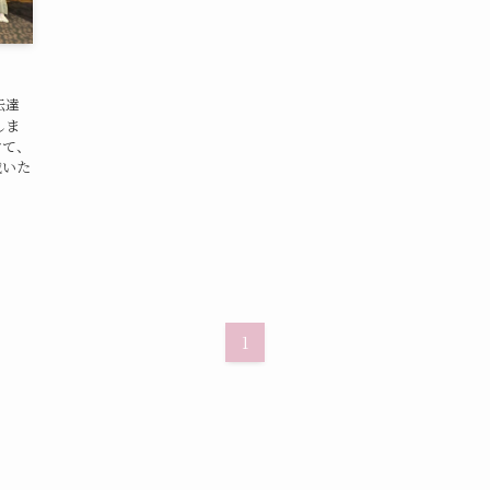
伝達
しま
けて、
戴いた
1