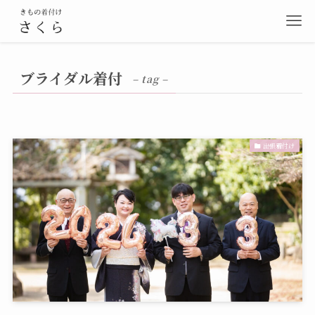
ブライダル着付
– tag –
出張着付け