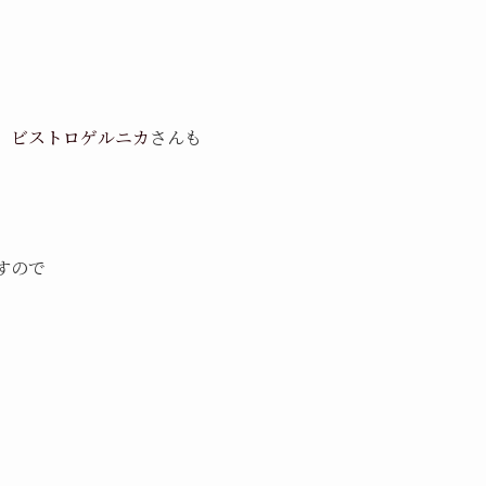
、
ビストロゲルニカ
さんも
すので