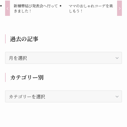
新種帯結び発表会へ行って
ママのおしゃれコーデを楽
きました！
しもう！
過去の記事
過
去
の
記
カテゴリー別
事
カ
テ
ゴ
リ
ー