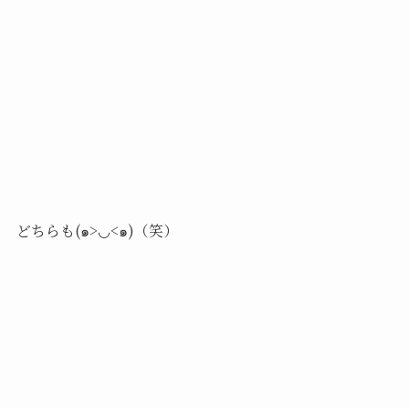
どちらも(๑>◡<๑)（笑）