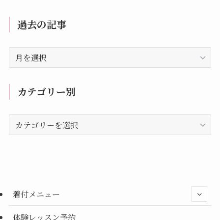
過去の記事
過
去
の
記
カテゴリー別
事
カ
テ
ゴ
リ
ー
別
着付メニュー
体験レッスン予約