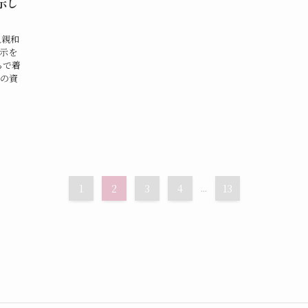
示し
八親和
示を
らで着
の資
1
2
3
4
...
13