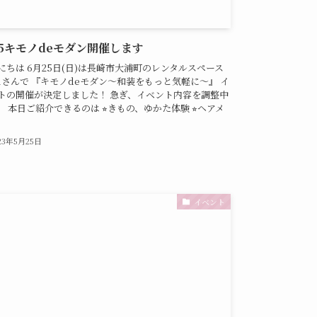
25キモノdeモダン開催します
にちは 6月25日(日)は長崎市大浦町のレンタルスペース
biさんで 『キモノdeモダン〜和装をもっと気軽に〜』 イ
トの開催が決定しました！ 急ぎ、イベント内容を調整中
。 本日ご紹介できるのは ⭐︎きもの、ゆかた体験 ⭐︎ヘアメ
23年5月25日
イベント