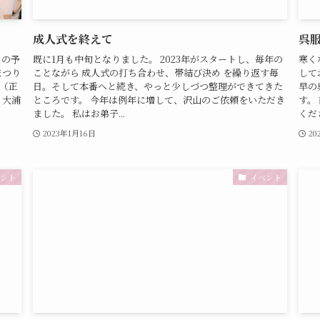
成人式を終えて
呉
トの予
既に1月も中旬となりました。 2023年がスタートし、毎年の
寒く
まつり
ことながら 成人式の打ち合わせ、帯結び決め を繰り返す毎
して
（正
日。そして本番へと続き、やっと少しづつ整理ができてきた
早の
 大浦
ところです。 今年は例年に増して、沢山のご依頼をいただき
す。
ました。 私はお弟子...
くださ
2023年1月16日
20
ント
イベント