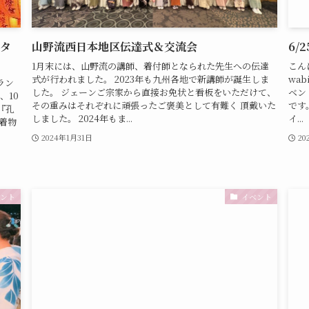
ンタ
山野流西日本地区伝達式＆交流会
6/
1月末には、山野流の講師、着付師となられた先生への伝達
こん
式が行われました。 2023年も九州各地で新講師が誕生しま
wa
ラン
した。 ジェーンご宗家から直接お免状と看板をいただけて、
ベン
、10
その重みはそれぞれに頑張ったご褒美として有難く 頂戴いた
です
『孔
しました。 2024年もま...
イ...
着物
2024年1月31日
20
ント
イベント