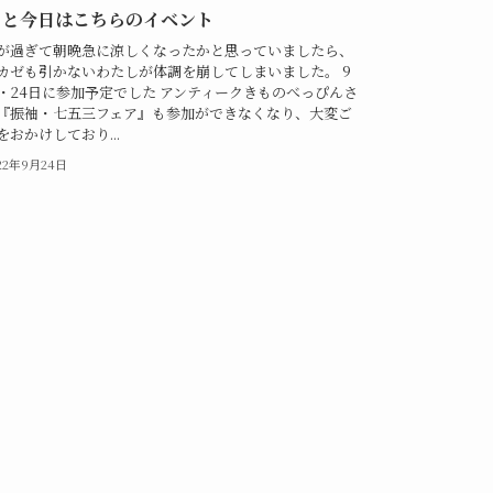
日と今日はこちらのイベント
が過ぎて朝晩急に涼しくなったかと思っていましたら、
カゼも引かないわたしが体調を崩してしまいました。 9
3・24日に参加予定でした アンティークきものべっぴんさ
『振袖・七五三フェア』も参加ができなくなり、大変ご
をおかけしており...
22年9月24日