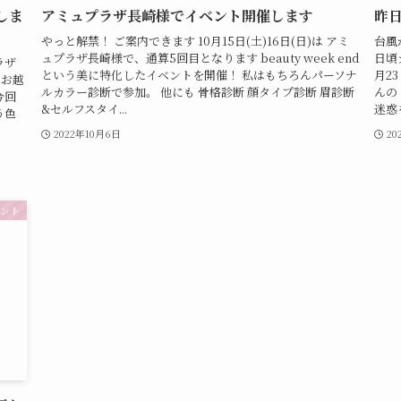
しま
アミュプラザ長崎様でイベント開催します
昨
やっと解禁！ ご案内できます 10月15日(土)16日(日)は アミ
台風
ュプラザ長崎様で、通算5回目となります beauty week end
日頃
ラザ
という美に特化したイベントを開催！ 私はもちろんパーソナ
月2
へお越
ルカラー診断で参加。 他にも 骨格診断 顔タイプ診断 眉診断
んの
今回
&セルフスタイ...
迷惑
う色
2022年10月6日
20
ント