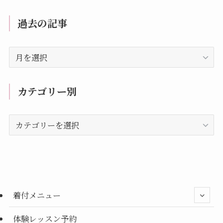
過去の記事
過
去
の
記
カテゴリー別
事
カ
テ
ゴ
リ
ー
別
着付メニュー
体験レッスン予約