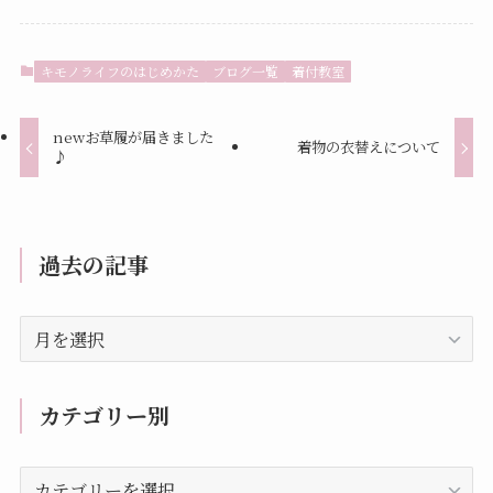
キモノライフのはじめかた
ブログ一覧
着付教室
newお草履が届きました
着物の衣替えについて
♪
過去の記事
過
去
の
記
カテゴリー別
事
カ