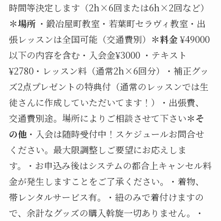
時間等決定します（2h×6回または6h×2回など）
＊場所
・鍛冶屋町教室・若葉町セラヴィ教室・出
張レッスンは全国可能（交通費別）
＊料金
¥49000
以下の内容を含む・入会金¥3000 ・テキスト
¥2780・レッスン料（通常2h×6回分）・補正グッ
ズ2点プレゼントの特典付（通常のレッスンでは生
徒さんに作成していただいてます！）・出張費、
交通費別途。場所によりご相談させて下さい
＊そ
の他
・入会は随時受付中！スケジュールお問合せ
ください。最大限調整しご要望にお応えしま
す。・お申込み後はシステムの都合上キャンセル料
金が発生しますことをご了承ください。・着物、
帯レンタルサービス有。・紐のみで着付けますの
で、余計なグッズの購入斡旋一切ありません。・