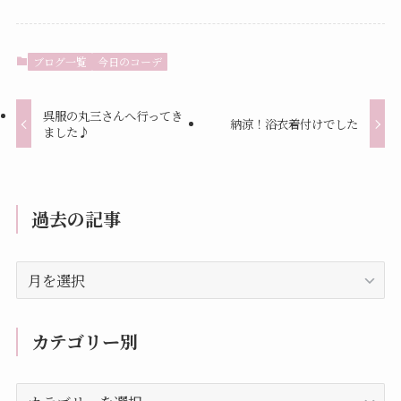
ブログ一覧
今日のコーデ
呉服の丸三さんへ行ってき
納涼！浴衣着付けでした
ました♪
過去の記事
過
去
の
記
カテゴリー別
事
カ