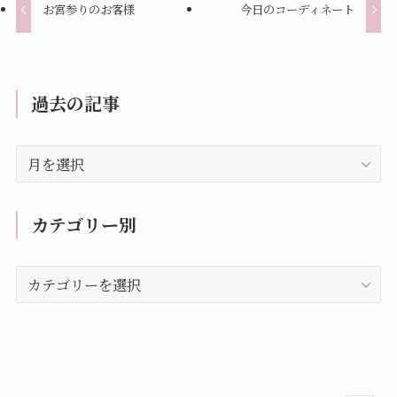
お宮参りのお客様
今日のコーディネート
過去の記事
過
去
の
記
カテゴリー別
事
カ
テ
ゴ
リ
ー
別