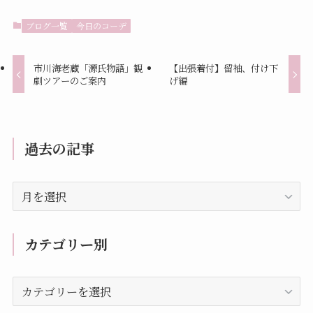
ブログ一覧
今日のコーデ
市川海老蔵「源氏物語」観
【出張着付】留袖、付け下
劇ツアーのご案内
げ編
過去の記事
過
去
の
記
カテゴリー別
事
カ
テ