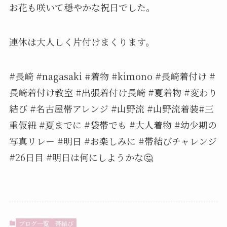
お花も咲いて穏やかな祝日でした。
連休は大人しく片付けまくります。
#長崎 #nagasaki #着物 #kimono #長崎着付け #
長崎着付け教室 #出張着付け長崎 #夏着物 #変わり
結び #名古屋帯アレンジ #山野流 #山野流着装#三
重仮紐 #夏までに #袋帯でも #大人着物 #幼少期の
写真リレー #明日 #お楽しみに #帯結びチャレンジ
#26日目 #明日は何にしようかな🤔
ブログ一覧
帯結び