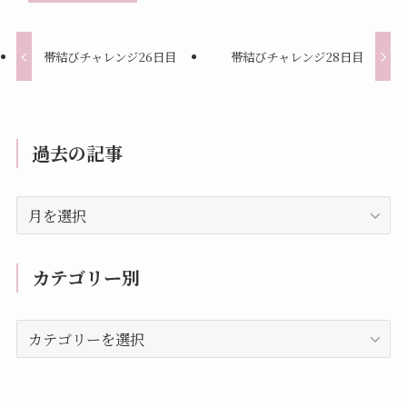
帯結びチャレンジ26日目
帯結びチャレンジ28日目
過去の記事
過
去
の
記
カテゴリー別
事
カ
テ
ゴ
リ