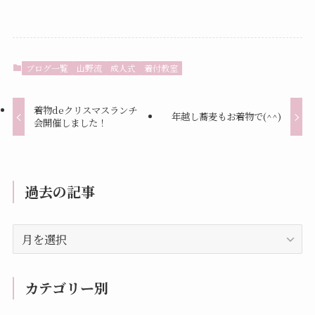
ブログ一覧
山野流
成人式
着付教室
着物deクリスマスランチ
年越し蕎麦もお着物で(^^)
会開催しました！
過去の記事
過
去
の
記
カテゴリー別
事