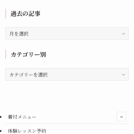
過去の記事
過
去
の
記
カテゴリー別
事
カ
テ
ゴ
リ
ー
別
着付メニュー
体験レッスン予約