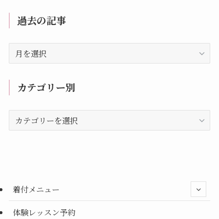
過去の記事
過
去
の
記
カテゴリー別
事
カ
テ
ゴ
リ
ー
別
着付メニュー
体験レッスン予約